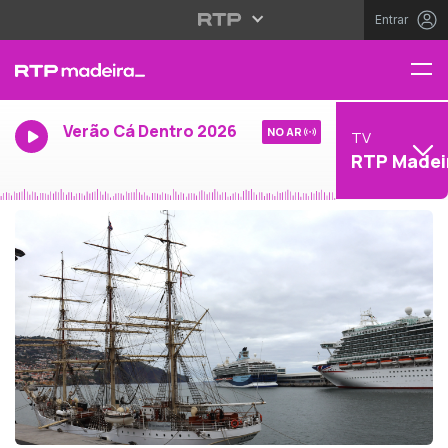
Entrar
Verão Cá Dentro 2026
NO AR
TV
RTP Madei