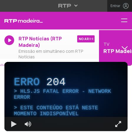
Entrar
RTP Notícias (RTP
NO AR
TV
Madeira)
RTP Madei
Emissão em simultâneo com RTP
Notícias
ERRO
204
HLS.JS FATAL ERROR - NETWORK
ERROR
ESTE CONTEÚDO ESTÁ NESTE
MOMENTO INDISPONÍVEL