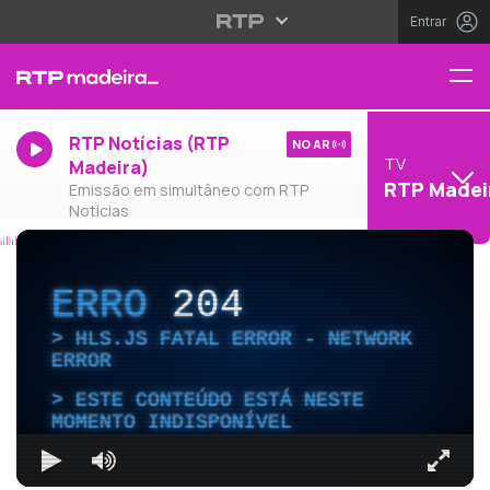
Entrar
RTP Notícias (RTP
NO AR
TV
Madeira)
RTP Madei
Emissão em simultâneo com RTP
Notícias
ERRO
204
HLS.JS FATAL ERROR - NETWORK
ERROR
ESTE CONTEÚDO ESTÁ NESTE
MOMENTO INDISPONÍVEL