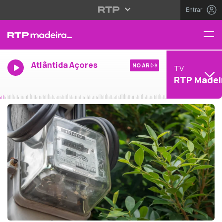
Entrar
Atlântida Açores
NO AR
TV
RTP Madei