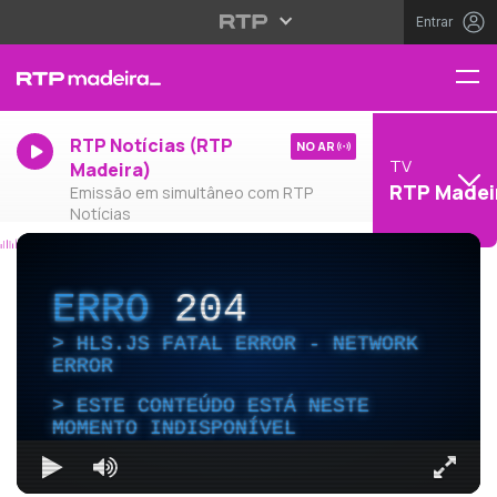
Entrar
RTP Notícias (RTP
NO AR
TV
Madeira)
RTP Madei
Emissão em simultâneo com RTP
Notícias
ERRO
204
HLS.JS FATAL ERROR - NETWORK
ERROR
ESTE CONTEÚDO ESTÁ NESTE
MOMENTO INDISPONÍVEL