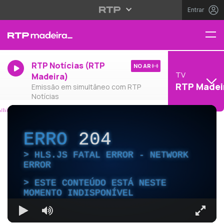
Entrar
RTP Notícias (RTP
NO AR
TV
Madeira)
RTP Madei
Emissão em simultâneo com RTP
Notícias
ERRO
204
HLS.JS FATAL ERROR - NETWORK
ERROR
ESTE CONTEÚDO ESTÁ NESTE
MOMENTO INDISPONÍVEL