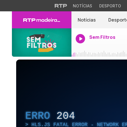
NOTÍCIAS
DESPORTO
Notícias
Desport
Sem Filtros
ERRO
204
HLS.JS FATAL ERROR - NETWORK E