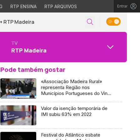
G
RTP ENSINA
RTP ARQUIVOS
Entrar
+ RTP Madeira
TV
RTP Madeira
Pode também gostar
«Associação Madeira Rural»
representa Região nos
Municípios Portugueses do Vinho
(vídeo)
Valor da isenção temporária de
IMI subiu 63% em 2022
Festival do Atlântico esbate