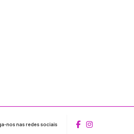
Aceder ao Fac
Aceder ao I
ga-nos nas redes sociais