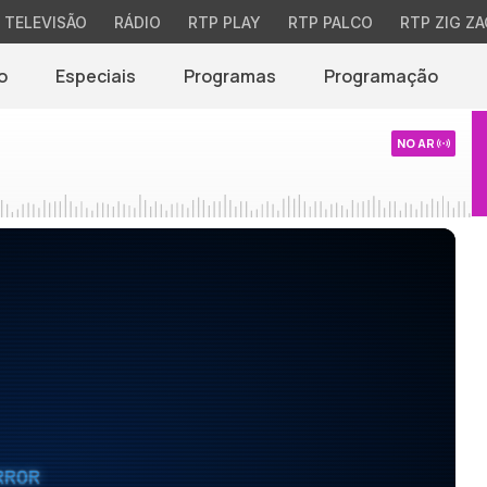
TELEVISÃO
RÁDIO
RTP PLAY
RTP PALCO
RTP ZIG ZA
o
Especiais
Programas
Programação
NO AR
RROR