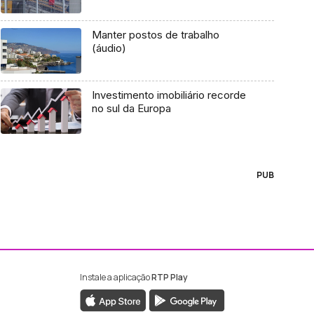
Manter postos de trabalho
(áudio)
Investimento imobiliário recorde
no sul da Europa
PUB
Instale a aplicação
RTP Play
ebook da RTP Madeira
nstagram da RTP Madeira