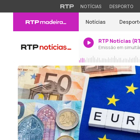
NOTÍCIAS
DESPORTO
Notícias
Desport
RTP Notícias (R
Emissão em simultâ