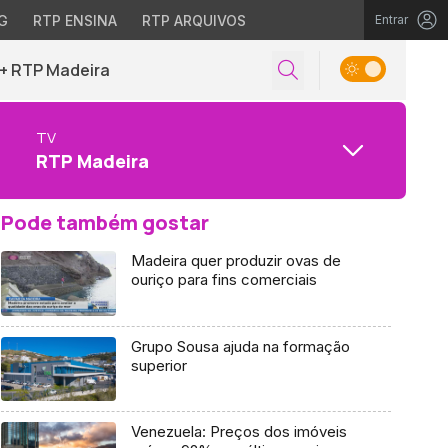
G
RTP ENSINA
RTP ARQUIVOS
Entrar
+ RTP Madeira
TV
RTP Madeira
Pode também gostar
Madeira quer produzir ovas de
ouriço para fins comerciais
Grupo Sousa ajuda na formação
superior
Venezuela: Preços dos imóveis