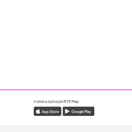
Instale a aplicação
RTP Play
ebook da RTP Madeira
nstagram da RTP Madeira