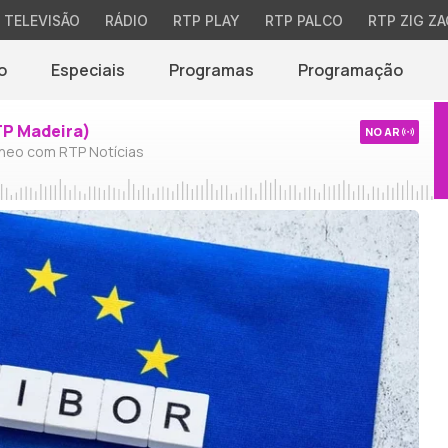
TELEVISÃO
RÁDIO
RTP PLAY
RTP PALCO
RTP ZIG ZA
o
Especiais
Programas
Programação
TP Madeira)
NO AR
neo com RTP Notícias