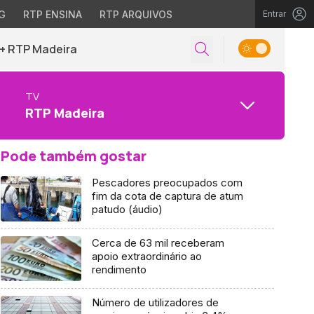
G
RTP ENSINA
RTP ARQUIVOS
Entrar
+ RTP Madeira
TV
RTP Madeira
Pode também gostar
Pescadores preocupados com
fim da cota de captura de atum
patudo (áudio)
Cerca de 63 mil receberam
apoio extraordinário ao
rendimento
Número de utilizadores de