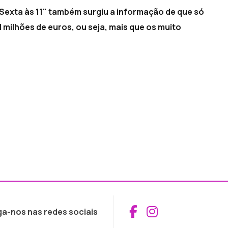
exta às 11" também surgiu a informação de que só
 milhões de euros, ou seja, mais que os muito
Aceder ao Fac
Aceder ao I
ga-nos nas redes sociais