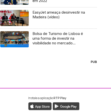
em 2022
EasyJet ameaça desinvestir na
Madeira (vídeo)
Bolsa de Turismo de Lisboa é
uma forma de investir na
visibilidade no mercado
português (áudio)
PUB
Instale a aplicação
RTP Play
ebook da RTP Madeira
nstagram da RTP Madeira