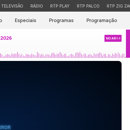
TELEVISÃO
RÁDIO
RTP PLAY
RTP PALCO
RTP ZIG ZA
o
Especiais
Programas
Programação
 2026
NO AR
RROR