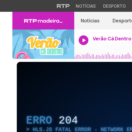
NOTÍCIAS
DESPORTO
Notícias
Desport
Verão Cá Dentro
ERRO
204
HLS.JS FATAL ERROR - NETWORK E