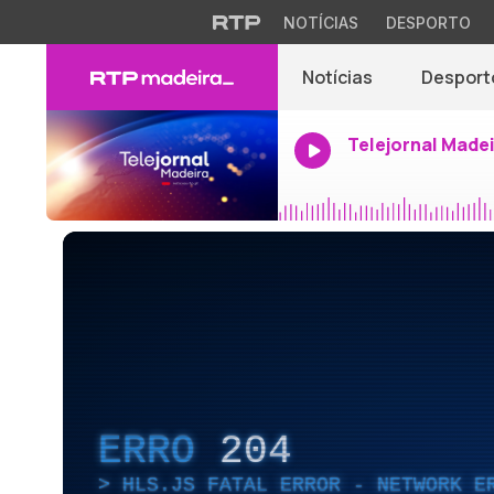
NOTÍCIAS
DESPORTO
Notícias
Desport
Telejornal Made
ERRO
204
HLS.JS FATAL ERROR - NETWORK E