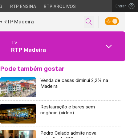
G
RTP ENSINA
RTP ARQUIVOS
Entrar
+ RTP Madeira
TV
RTP Madeira
Pode também gostar
Venda de casas diminui 2,2% na
Madeira
Restauração e bares sem
negócio (vídeo)
Pedro Calado admite nova