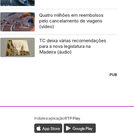
Quatro milhões em reembolsos
pelo cancelamento de viagens
(vídeo)
TC deixa várias recomendações
para a nova legislatura na
Madeira (áudio)
PUB
Instale a aplicação
RTP Play
ebook da RTP Madeira
nstagram da RTP Madeira