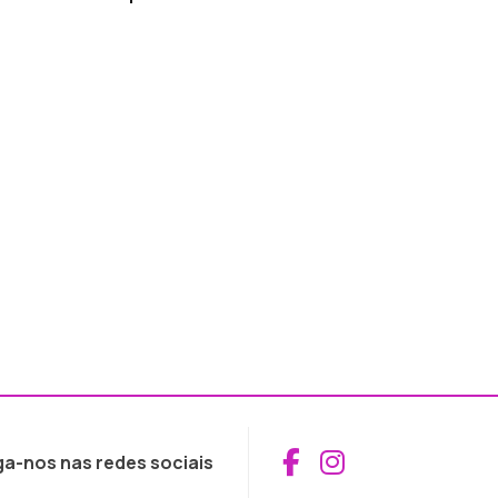
Aceder ao Fac
Aceder ao I
ga-nos nas redes sociais