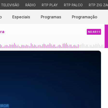
TELEVISÃO
RÁDIO
RTP PLAY
RTP PALCO
RTP ZIG ZA
o
Especiais
Programas
Programação
ira
NO AR
RROR