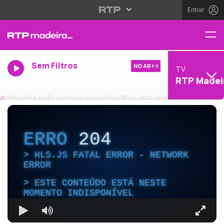
Entrar
Sem Filtros
NO AR
TV
RTP Madei
ERRO
204
HLS.JS FATAL ERROR - NETWORK
ERROR
ESTE CONTEÚDO ESTÁ NESTE
MOMENTO INDISPONÍVEL