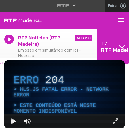
Entrar
RTP Notícias (RTP
NO AR
TV
Madeira)
RTP Madei
Emissão em simultâneo com RTP
Notícias
ERRO
204
HLS.JS FATAL ERROR - NETWORK
ERROR
ESTE CONTEÚDO ESTÁ NESTE
MOMENTO INDISPONÍVEL