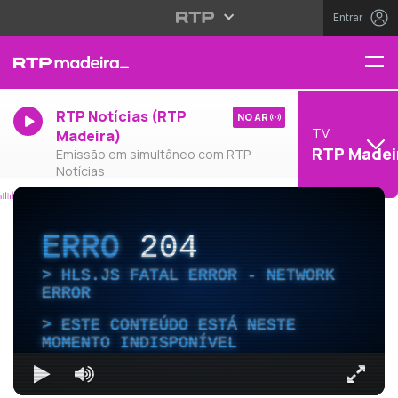
Entrar
RTP Notícias (RTP
NO AR
TV
Madeira)
RTP Madei
Emissão em simultâneo com RTP
Notícias
ERRO
204
HLS.JS FATAL ERROR - NETWORK
ERROR
ESTE CONTEÚDO ESTÁ NESTE
MOMENTO INDISPONÍVEL