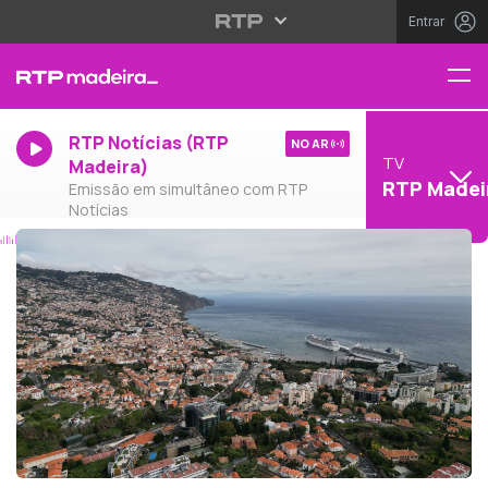
Entrar
RTP Notícias (RTP
NO AR
TV
Madeira)
RTP Madei
Emissão em simultâneo com RTP
Notícias