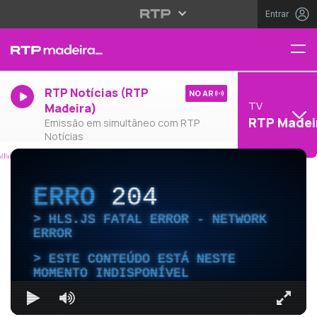
Entrar
RTP Notícias (RTP
NO AR
TV
Madeira)
RTP Madei
Emissão em simultâneo com RTP
Notícias
ERRO
204
HLS.JS FATAL ERROR - NETWORK
ERROR
ESTE CONTEÚDO ESTÁ NESTE
MOMENTO INDISPONÍVEL