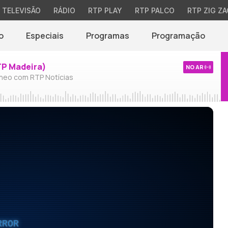
TELEVISÃO
RÁDIO
RTP PLAY
RTP PALCO
RTP ZIG ZA
o
Especiais
Programas
Programação
TP Madeira)
NO AR
neo com RTP Notícias
RROR