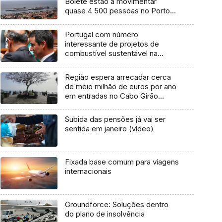
Bolete estão a movimentar
quase 4 500 pessoas no Porto
do Funchal
Portugal com número
interessante de projetos de
combustível sustentável na
aviação
Região espera arrecadar cerca
de meio milhão de euros por ano
em entradas no Cabo Girão
(áudio)
Subida das pensões já vai ser
sentida em janeiro (vídeo)
Fixada base comum para viagens
internacionais
Groundforce: Soluções dentro
do plano de insolvência