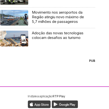
Movimento nos aeroportos da
Região atingiu novo máximo de
5,7 milhões de passageiros
Adoção das novas tecnologias
colocam desafios ao turismo
PUB
Instale a aplicação
RTP Play
ebook da RTP Madeira
nstagram da RTP Madeira