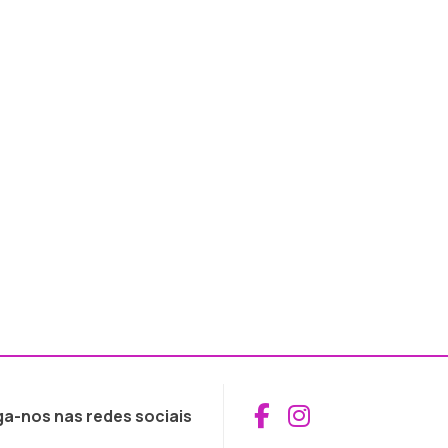
Aceder ao Fac
Aceder ao I
ga-nos nas redes sociais