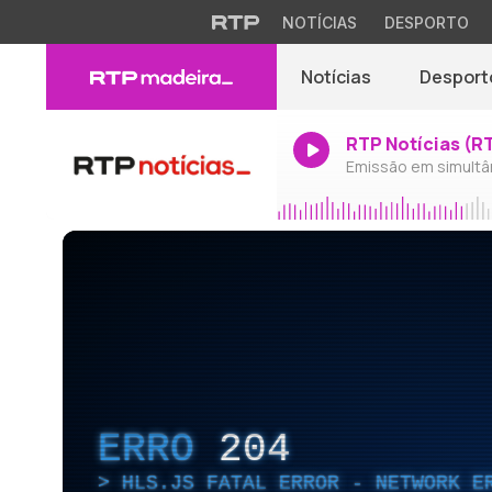
NOTÍCIAS
DESPORTO
Notícias
Desport
RTP Notícias (R
Emissão em simultâ
ERRO
204
HLS.JS FATAL ERROR - NETWORK E