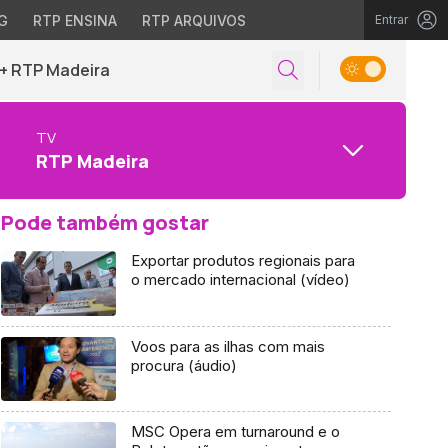
G
RTP ENSINA
RTP ARQUIVOS
Entrar
+ RTP Madeira
TV
RTP Madeira
Pode também gostar
Exportar produtos regionais para
o mercado internacional (vídeo)
Voos para as ilhas com mais
procura (áudio)
MSC Opera em turnaround e o