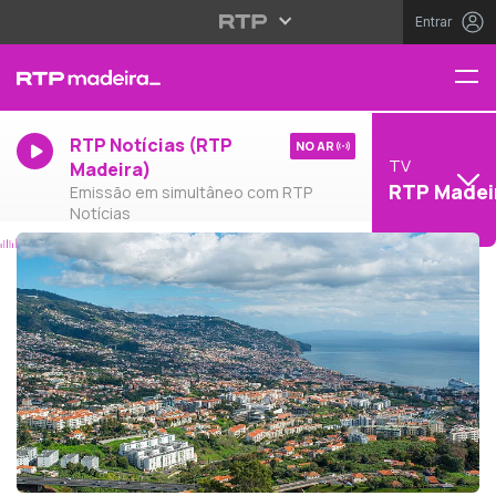
Entrar
RTP Notícias (RTP
NO AR
TV
Madeira)
RTP Madei
Emissão em simultâneo com RTP
Notícias