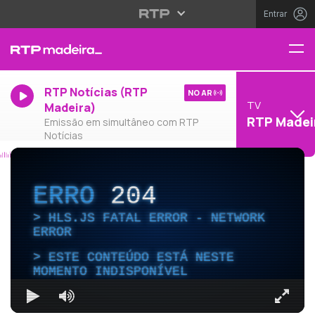
Entrar
RTP Notícias (RTP
NO AR
TV
Madeira)
RTP Madei
Emissão em simultâneo com RTP
Notícias
ERRO
204
HLS.JS FATAL ERROR - NETWORK
ERROR
ESTE CONTEÚDO ESTÁ NESTE
MOMENTO INDISPONÍVEL