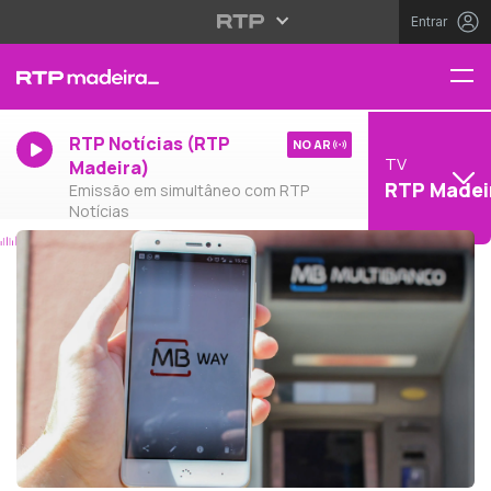
Entrar
RTP Notícias (RTP
NO AR
TV
Madeira)
RTP Madei
Emissão em simultâneo com RTP
Notícias