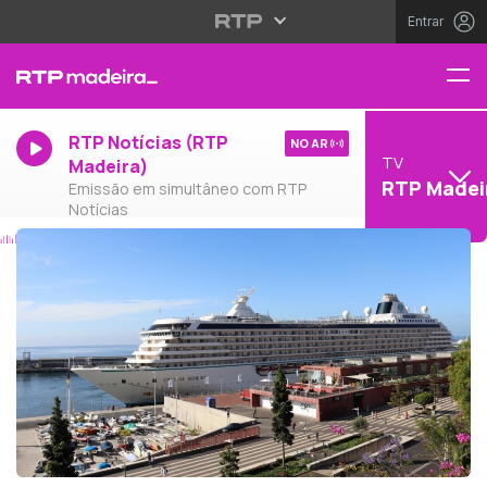
Entrar
RTP Notícias (RTP
NO AR
TV
Madeira)
RTP Madei
Emissão em simultâneo com RTP
Notícias