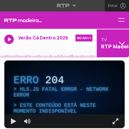
Entrar
Verão Cá Dentro 2026
NO AR
TV
RTP Madei
ERRO
204
HLS.JS FATAL ERROR - NETWORK
ERROR
ESTE CONTEÚDO ESTÁ NESTE
MOMENTO INDISPONÍVEL