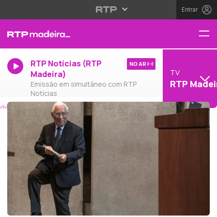
Entrar
RTP Notícias (RTP
NO AR
TV
Madeira)
RTP Madei
Emissão em simultâneo com RTP
Notícias