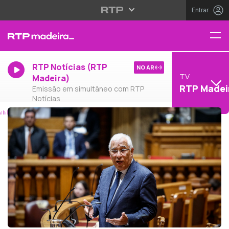
Entrar
RTP Notícias (RTP
NO AR
TV
Madeira)
RTP Madei
Emissão em simultâneo com RTP
Notícias