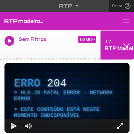
Entrar
Sem Filtros
NO AR
TV
RTP Madei
ERRO
204
HLS.JS FATAL ERROR - NETWORK
ERROR
ESTE CONTEÚDO ESTÁ NESTE
MOMENTO INDISPONÍVEL