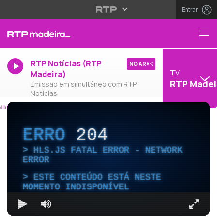
Entrar
RTP Notícias (RTP
NO AR
TV
Madeira)
RTP Madei
Emissão em simultâneo com RTP
Notícias
ERRO
204
HLS.JS FATAL ERROR - NETWORK
ERROR
ESTE CONTEÚDO ESTÁ NESTE
MOMENTO INDISPONÍVEL