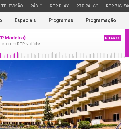
TELEVISÃO
RÁDIO
RTP PLAY
RTP PALCO
RTP ZIG ZA
o
Especiais
Programas
Programação
TP Madeira)
NO AR
neo com RTP Notícias