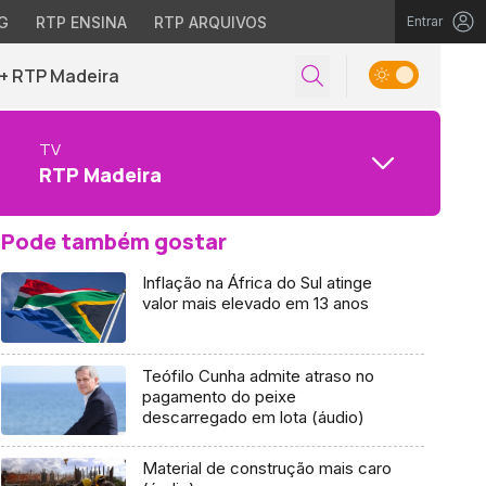
G
RTP ENSINA
RTP ARQUIVOS
Entrar
+ RTP Madeira
TV
RTP Madeira
Pode também gostar
Inflação na África do Sul atinge
valor mais elevado em 13 anos
Teófilo Cunha admite atraso no
pagamento do peixe
descarregado em lota (áudio)
Material de construção mais caro