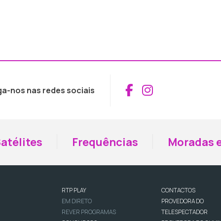
Aceder ao Fac
Aceder ao I
ga-nos nas redes sociais
atélites
Frequências
Moradas e
RTP PLAY
CONTACTOS
EM DIRETO
PROVEDORA DO
REVER PROGRAMAS
TELESPECTADOR