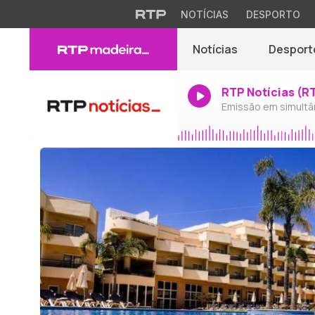
NOTÍCIAS
DESPORTO
Notícias
Desport
RTP Notícias (R
Emissão em simultâ