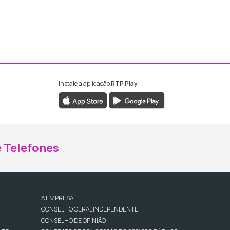
Instale a aplicação
RTP Play
ebook da RTP Madeira
nstagram da RTP Madeira
 Telefones
A EMPRESA
CONSELHO GERAL INDEPENDENTE
CONSELHO DE OPINIÃO