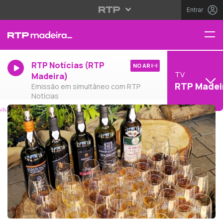
Entrar
RTP Notícias (RTP
NO AR
TV
Madeira)
RTP Madei
Emissão em simultâneo com RTP
Notícias