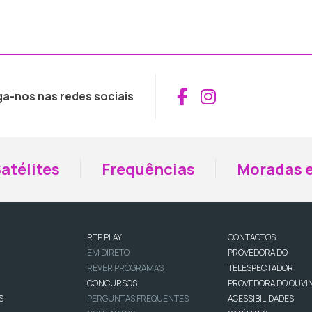
Aceder ao Fac
Aceder ao I
ga-nos nas redes sociais
atélites
Frequências
Moradas e
RTP PLAY
CONTACTOS
EM DIRETO
PROVEDORA DO
REVER PROGRAMAS
TELESPECTADOR
CONCURSOS
PROVEDORA DO OUVI
S
PERGUNTAS FREQUENTES
ACESSIBILIDADES