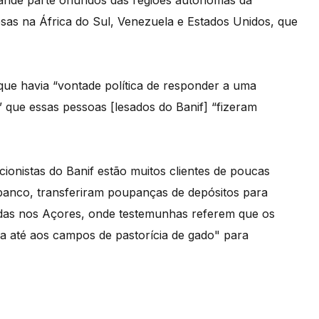
rande parte oriundos das regiões autónomas da
as na África do Sul, Venezuela e Estados Unidos, que
 que havia “vontade política de responder a uma
” que essas pessoas [lesados do Banif] “fizeram
ionistas do Banif estão muitos clientes de poucas
 banco, transferiram poupanças de depósitos para
idas nos Açores, onde testemunhas referem que os
a até aos campos de pastorícia de gado" para