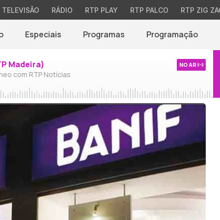
TELEVISÃO
RÁDIO
RTP PLAY
RTP PALCO
RTP ZIG ZA
o
Especiais
Programas
Programação
TP Madeira)
NO AR
neo com RTP Notícias