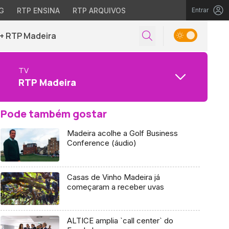
G
RTP ENSINA
RTP ARQUIVOS
Entrar
+ RTP Madeira
TV
RTP Madeira
Pode também gostar
Madeira acolhe a Golf Business
Conference (áudio)
Casas de Vinho Madeira já
começaram a receber uvas
ALTICE amplia `call center` do