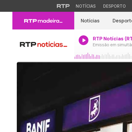
NOTÍCIAS
DESPORTO
Notícias
Desport
RTP Notícias (R
Emissão em simultâ