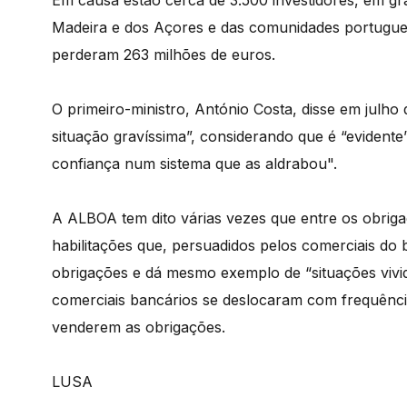
Em causa estão cerca de 3.500 investidores, em g
Madeira e dos Açores e das comunidades portugues
perderam 263 milhões de euros.
O primeiro-ministro, António Costa, disse em julho
situação gravíssima”, considerando que é “evidente
confiança num sistema que as aldrabou".
A ALBOA tem dito várias vezes que entre os obrigac
habilitações que, persuadidos pelos comerciais do
obrigações e dá mesmo exemplo de “situações viv
comerciais bancários se deslocaram com frequênci
venderem as obrigações.
LUSA