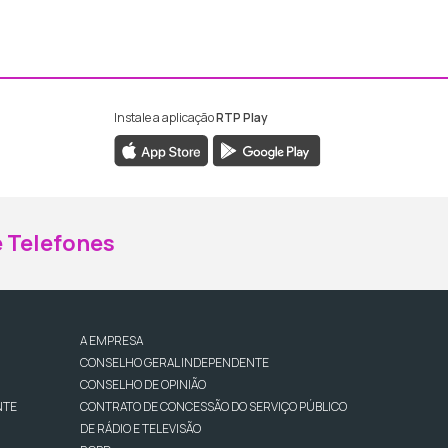
Instale a aplicação
RTP Play
ebook da RTP Madeira
nstagram da RTP Madeira
 Telefones
A EMPRESA
CONSELHO GERAL INDEPENDENTE
CONSELHO DE OPINIÃO
NTE
CONTRATO DE CONCESSÃO DO SERVIÇO PÚBLICO
DE RÁDIO E TELEVISÃO