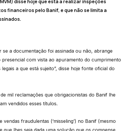
MVM) disse hoje que está a realizar inspeções
 financeiros pelo Banif, e que não se limita a
ssinados.
ar se a documentação foi assinada ou não, abrange
 presencial com vista ao apuramento do cumprimento
gais a que está sujeito”, disse hoje fonte oficial do
e mil reclamações que obrigacionistas do Banif lhe
m vendidos esses títulos.
e vendas fraudulentas (‘misseling’) no Banif (mesmo
) e que lhes seja dada uma solução que os compense