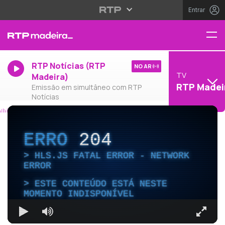
Entrar
RTP Notícias (RTP
NO AR
TV
Madeira)
RTP Madei
Emissão em simultâneo com RTP
Notícias
ERRO
204
HLS.JS FATAL ERROR - NETWORK
ERROR
ESTE CONTEÚDO ESTÁ NESTE
MOMENTO INDISPONÍVEL