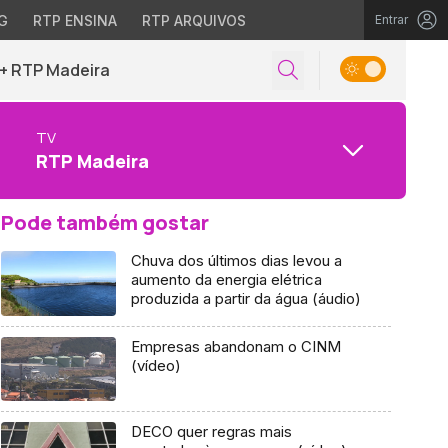
G
RTP ENSINA
RTP ARQUIVOS
Entrar
+ RTP Madeira
TV
RTP Madeira
Pode também gostar
Chuva dos últimos dias levou a
aumento da energia elétrica
produzida a partir da água (áudio)
Empresas abandonam o CINM
(vídeo)
DECO quer regras mais