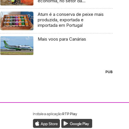
economia, no setor da
construção civil (áudio)
Atum é a conserva de peixe mais
produzida, exportada e
importada em Portugal
Mais voos para Canárias
PUB
Instale a aplicação
RTP Play
ebook da RTP Madeira
nstagram da RTP Madeira