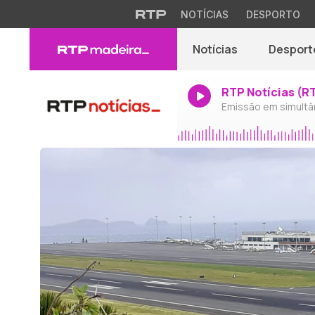
NOTÍCIAS
DESPORTO
Notícias
Desport
RTP Notícias (R
Emissão em simultâ