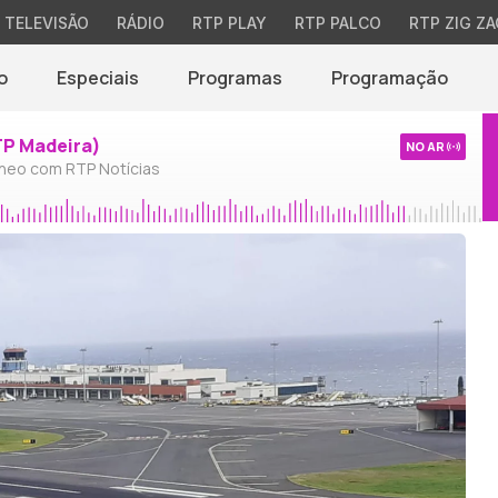
TELEVISÃO
RÁDIO
RTP PLAY
RTP PALCO
RTP ZIG ZA
o
Especiais
Programas
Programação
TP Madeira)
NO AR
neo com RTP Notícias