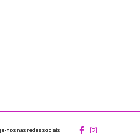
Aceder ao Fac
Aceder ao I
ga-nos nas redes sociais