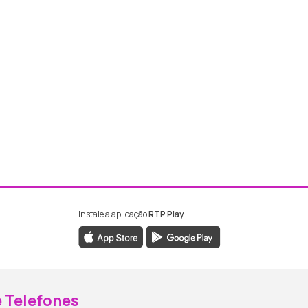
Instale a aplicação
RTP Play
ebook da RTP Madeira
nstagram da RTP Madeira
 Telefones