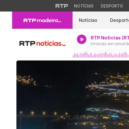
NOTÍCIAS
DESPORTO
Notícias
Desport
RTP Notícias (R
Emissão em simultâ