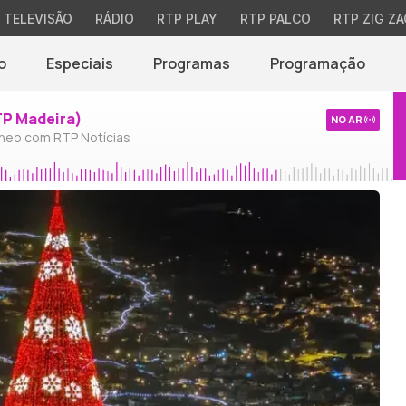
TELEVISÃO
RÁDIO
RTP PLAY
RTP PALCO
RTP ZIG ZA
o
Especiais
Programas
Programação
TP Madeira)
NO AR
neo com RTP Notícias