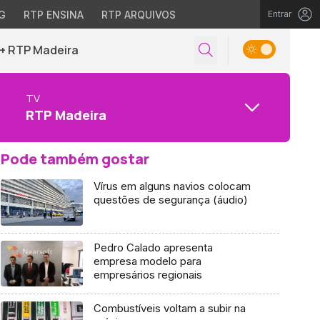
G
RTP ENSINA
RTP ARQUIVOS
Entrar
+ RTP Madeira
TV
RTP Madeira
Pode também gostar
Vírus em alguns navios colocam
questões de segurança (áudio)
Pedro Calado apresenta
empresa modelo para
empresários regionais
Combustíveis voltam a subir na