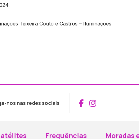
024.
inações Teixeira Couto e Castros – Iluminações
Aceder ao Fac
Aceder ao I
ga-nos nas redes sociais
atélites
Frequências
Moradas e