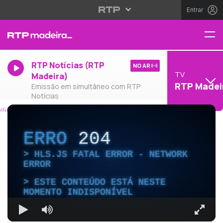
Entrar
RTP Notícias (RTP
NO AR
TV
Madeira)
RTP Madei
Emissão em simultâneo com RTP
Notícias
ERRO
204
HLS.JS FATAL ERROR - NETWORK
ERROR
ESTE CONTEÚDO ESTÁ NESTE
MOMENTO INDISPONÍVEL