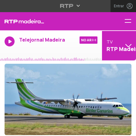
Entrar
Telejornal Madeira
NO AR
TV
RTP Madei