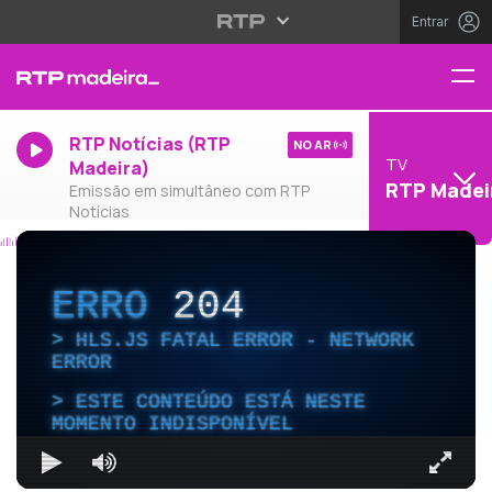
Entrar
RTP Notícias (RTP
NO AR
TV
Madeira)
RTP Madei
Emissão em simultâneo com RTP
Notícias
ERRO
204
HLS.JS FATAL ERROR - NETWORK
ERROR
ESTE CONTEÚDO ESTÁ NESTE
MOMENTO INDISPONÍVEL