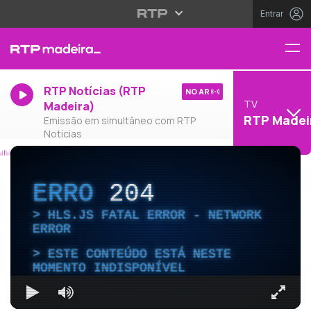
Entrar
RTP Notícias (RTP
NO AR
TV
Madeira)
RTP Madei
Emissão em simultâneo com RTP
Notícias
ERRO
204
HLS.JS FATAL ERROR - NETWORK
ERROR
ESTE CONTEÚDO ESTÁ NESTE
MOMENTO INDISPONÍVEL