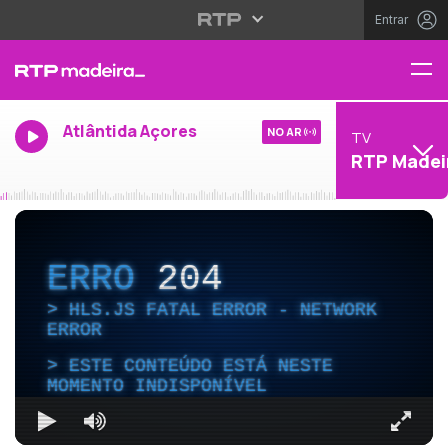
Entrar
Atlântida Açores
NO AR
TV
RTP Madei
ERRO
204
HLS.JS FATAL ERROR - NETWORK
ERROR
ESTE CONTEÚDO ESTÁ NESTE
MOMENTO INDISPONÍVEL