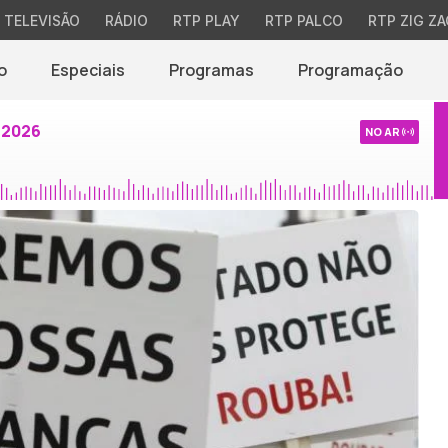
TELEVISÃO
RÁDIO
RTP PLAY
RTP PALCO
RTP ZIG ZA
o
Especiais
Programas
Programação
 2026
NO AR