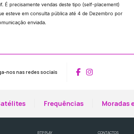
f. É precisamente vendas deste tipo (self-placement)
que esteve em consulta pública até 4 de Dezembro por
omunicação enviada.
Aceder ao Fac
Aceder ao I
ga-nos nas redes sociais
atélites
Frequências
Moradas e
RTP PLAY
CONTACTOS