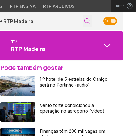
G
RTP ENSINA
RTP ARQUIVOS
Entrar
+ RTP Madeira
TV
RTP Madeira
Pode também gostar
1.º hotel de 5 estrelas do Caniço
será no Portinho (áudio)
Vento forte condicionou a
operação no aeroporto (vídeo)
Finanças têm 200 mil vagas em