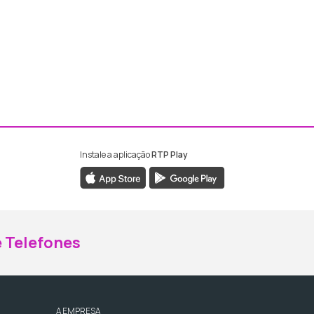
Instale a aplicação
RTP Play
ebook da RTP Madeira
nstagram da RTP Madeira
 Telefones
A EMPRESA