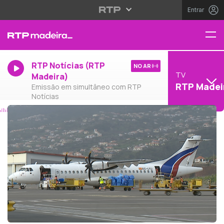
Entrar
RTP Notícias (RTP
NO AR
TV
Madeira)
RTP Madei
Emissão em simultâneo com RTP
Notícias