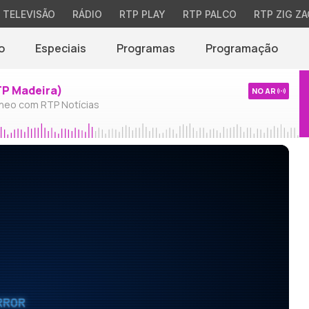
TELEVISÃO
RÁDIO
RTP PLAY
RTP PALCO
RTP ZIG ZA
o
Especiais
Programas
Programação
TP Madeira)
NO AR
neo com RTP Notícias
RROR