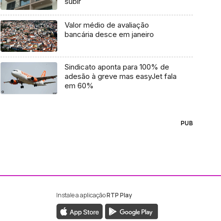
subir
Valor médio de avaliação
bancária desce em janeiro
Sindicato aponta para 100% de
adesão à greve mas easyJet fala
em 60%
PUB
Instale a aplicação
RTP Play
ebook da RTP Madeira
nstagram da RTP Madeira