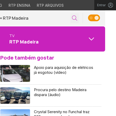
G
RTP ENSINA
RTP ARQUIVOS
Entrar
+ RTP Madeira
TV
RTP Madeira
Pode também gostar
Apoio para aquisição de elétricos
já esgotou (vídeo)
Procura pelo destino Madeira
dispara (áudio)
Crystal Serenity no Funchal traz