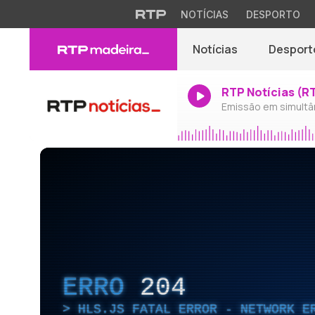
NOTÍCIAS
DESPORTO
Notícias
Desport
RTP Notícias (R
Emissão em simultâ
ERRO
204
HLS.JS FATAL ERROR - NETWORK E