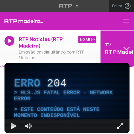
Entrar
RTP Notícias (RTP
NO AR
TV
Madeira)
RTP Madei
Emissão em simultâneo com RTP
Notícias
ERRO
204
HLS.JS FATAL ERROR - NETWORK
ERROR
ESTE CONTEÚDO ESTÁ NESTE
MOMENTO INDISPONÍVEL