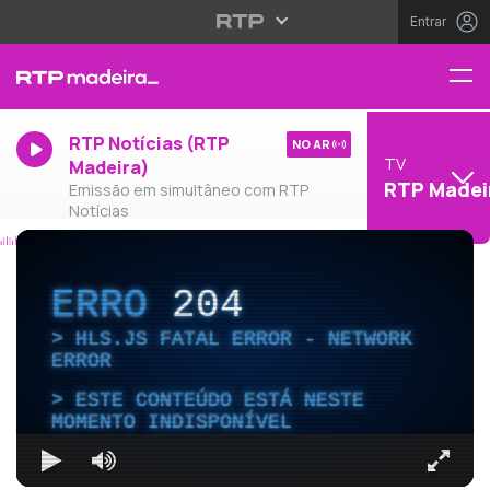
Entrar
RTP Notícias (RTP
NO AR
TV
Madeira)
RTP Madei
Emissão em simultâneo com RTP
Notícias
ERRO
204
HLS.JS FATAL ERROR - NETWORK
ERROR
ESTE CONTEÚDO ESTÁ NESTE
MOMENTO INDISPONÍVEL