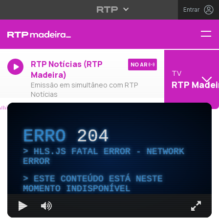
Entrar
RTP Notícias (RTP
NO AR
TV
Madeira)
RTP Madei
Emissão em simultâneo com RTP
Notícias
ERRO
204
HLS.JS FATAL ERROR - NETWORK
ERROR
ESTE CONTEÚDO ESTÁ NESTE
MOMENTO INDISPONÍVEL