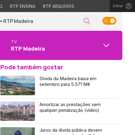
G
RTP ENSINA
RTP ARQUIVOS
Entrar
+ RTP Madeira
TV
RTP Madeira
Pode também gostar
Dívida da Madeira baixa em
setembro para 5.571 M€
Amortizar as prestações sem
qualquer penalização (vídeo)
Juros da dívida pública devem