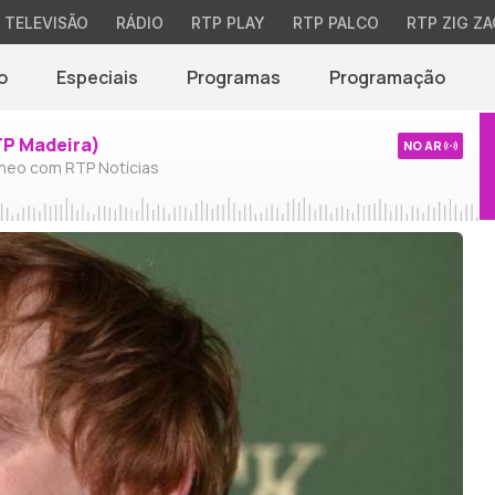
TELEVISÃO
RÁDIO
RTP PLAY
RTP PALCO
RTP ZIG ZA
o
Especiais
Programas
Programação
TP Madeira)
NO AR
neo com RTP Notícias