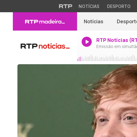
NOTÍCIAS
DESPORTO
Notícias
Desport
RTP Notícias (R
Emissão em simultâ