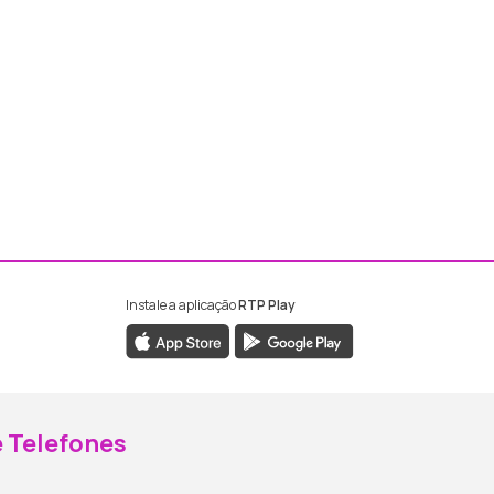
Instale a aplicação
RTP Play
ebook da RTP Madeira
nstagram da RTP Madeira
 Telefones