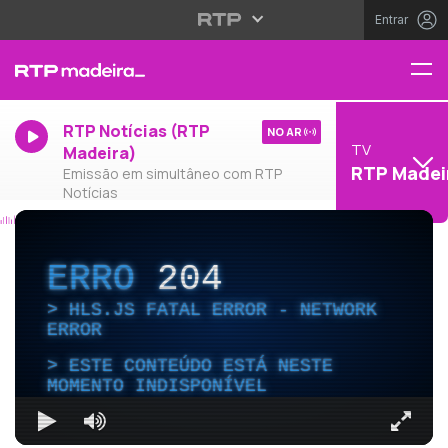
Entrar
RTP Notícias (RTP
NO AR
TV
Madeira)
RTP Madei
Emissão em simultâneo com RTP
Notícias
ERRO
204
HLS.JS FATAL ERROR - NETWORK
ERROR
ESTE CONTEÚDO ESTÁ NESTE
MOMENTO INDISPONÍVEL