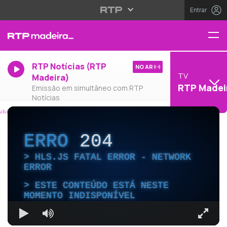
Entrar
RTP Notícias (RTP
NO AR
TV
Madeira)
RTP Madei
Emissão em simultâneo com RTP
Notícias
ERRO
204
HLS.JS FATAL ERROR - NETWORK
ERROR
ESTE CONTEÚDO ESTÁ NESTE
MOMENTO INDISPONÍVEL