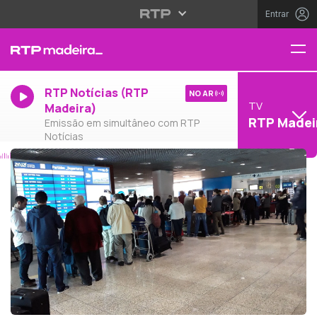
Entrar
RTP Notícias (RTP
NO AR
TV
Madeira)
RTP Madei
Emissão em simultâneo com RTP
Notícias