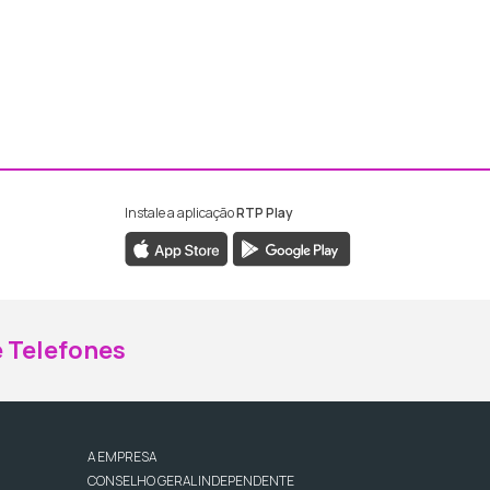
Instale a aplicação
RTP Play
ebook da RTP Madeira
nstagram da RTP Madeira
 Telefones
A EMPRESA
CONSELHO GERAL INDEPENDENTE