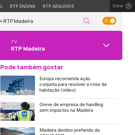
G
RTP ENSINA
RTP ARQUIVOS
Entrar
+ RTP Madeira
TV
RTP Madeira
Pode também gostar
Europa recomenda ação
conjunta para resolver a crise da
habitação (vídeo)
Greve de empresa de handling
sem impactos na Madeira
Madeira destino preferido da