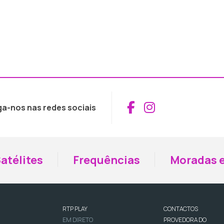
Aceder ao Fac
Aceder ao I
ga-nos nas redes sociais
atélites
Frequências
Moradas e
RTP PLAY
CONTACTOS
EM DIRETO
PROVEDORA DO