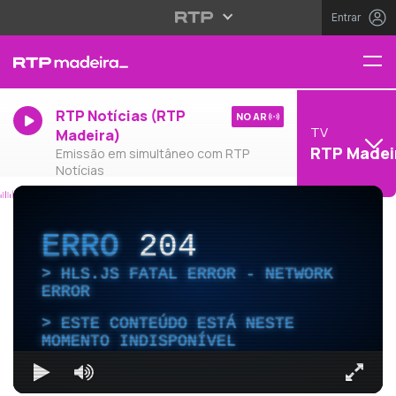
Entrar
RTP Notícias (RTP
NO AR
TV
Madeira)
RTP Madei
Emissão em simultâneo com RTP
Notícias
ERRO
204
HLS.JS FATAL ERROR - NETWORK
ERROR
ESTE CONTEÚDO ESTÁ NESTE
MOMENTO INDISPONÍVEL