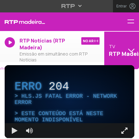
Entrar
RTP Notícias (RTP
NO AR
TV
Madeira)
RTP Madei
Emissão em simultâneo com RTP
Notícias
ERRO
204
HLS.JS FATAL ERROR - NETWORK
ERROR
ESTE CONTEÚDO ESTÁ NESTE
MOMENTO INDISPONÍVEL