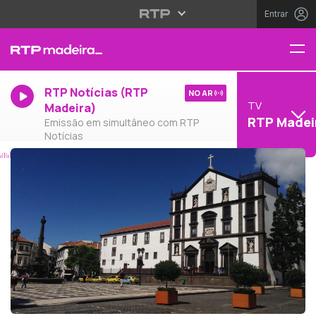
Entrar
RTP Notícias (RTP
NO AR
TV
Madeira)
RTP Madei
Emissão em simultâneo com RTP
Notícias